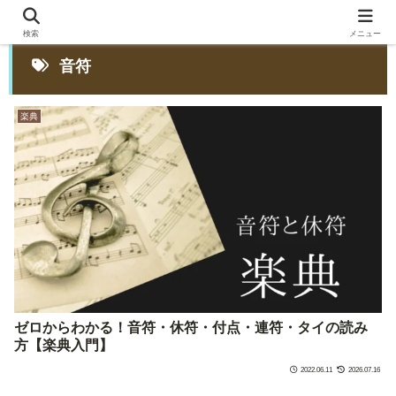
検索
メニュー
音符
楽典
ゼロからわかる！音符・休符・付点・連符・タイの読み
方【楽典入門】
2022.06.11
2026.07.16