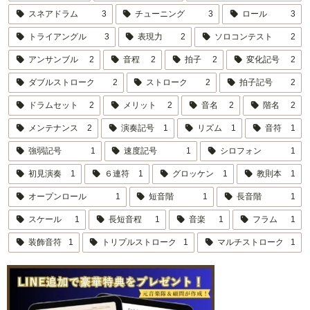
スネアドラム
3
チューニング
3
ロール
3
トライアングル
3
表現力
2
ソロコンテスト
2
アンサンブル
2
音程
2
拍子
2
変化記号
2
ダブルストローク
2
ストローク
2
拍子記号
2
ドラムセット
2
メリット
2
音名
2
階名
2
メンテナンス
2
演奏記号
1
リズム
1
音符
1
強弱記号
1
速度記号
1
シロフォン
1
初見演奏
1
６連符
1
グロッケン
1
教則本
1
オープンロール
1
短音階
1
長音階
1
スケール
1
長短音程
1
音楽
1
フラム
1
装飾音符
1
トリプルストローク
1
マルチストローク
1