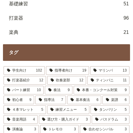
基礎練習
51
打楽器
96
楽典
21
タグ
学生向け
102
指導者向け
19
マリンバ
13
打楽器紹介
12
吹奏楽部
12
ティンパニ
11
パート練習
10
奏法
9
本番・コンクール対策
9
初心者
9
指導法
7
基本奏法
6
楽譜
6
４本マレット
5
練習メニュー
5
タンバリン
5
音楽用語
4
選び方・購入ガイド
3
バスドラム
3
演奏論
3
トレモロ
3
合わせシンバル
3