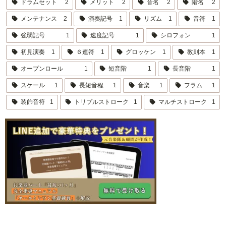
ドラムセット
2
メリット
2
音名
2
階名
2
メンテナンス
2
演奏記号
1
リズム
1
音符
1
強弱記号
1
速度記号
1
シロフォン
1
初見演奏
1
６連符
1
グロッケン
1
教則本
1
オープンロール
1
短音階
1
長音階
1
スケール
1
長短音程
1
音楽
1
フラム
1
装飾音符
1
トリプルストローク
1
マルチストローク
1