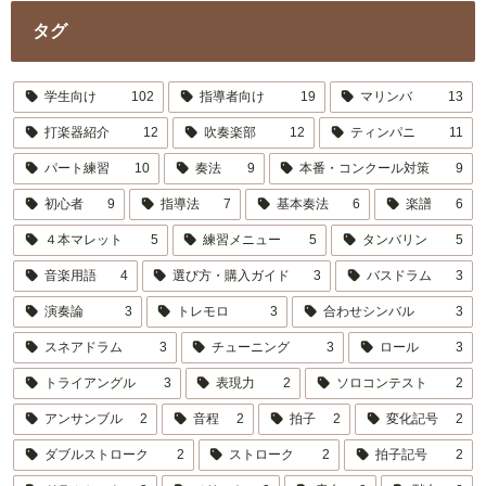
タグ
学生向け
102
指導者向け
19
マリンバ
13
打楽器紹介
12
吹奏楽部
12
ティンパニ
11
パート練習
10
奏法
9
本番・コンクール対策
9
初心者
9
指導法
7
基本奏法
6
楽譜
6
４本マレット
5
練習メニュー
5
タンバリン
5
音楽用語
4
選び方・購入ガイド
3
バスドラム
3
演奏論
3
トレモロ
3
合わせシンバル
3
スネアドラム
3
チューニング
3
ロール
3
トライアングル
3
表現力
2
ソロコンテスト
2
アンサンブル
2
音程
2
拍子
2
変化記号
2
ダブルストローク
2
ストローク
2
拍子記号
2