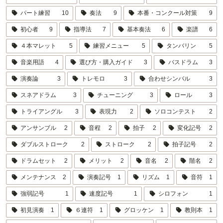
パート練習
10
奏法
9
本番・コンクール対策
9
初心者
9
指導法
7
基本奏法
6
楽譜
6
４本マレット
5
練習メニュー
5
タンバリン
5
音楽用語
4
選び方・購入ガイド
3
バスドラム
3
演奏論
3
トレモロ
3
合わせシンバル
3
スネアドラム
3
チューニング
3
ロール
3
トライアングル
3
表現力
2
ソロコンテスト
2
アンサンブル
2
音程
2
拍子
2
変化記号
2
ダブルストローク
2
ストローク
2
拍子記号
2
ドラムセット
2
メリット
2
音名
2
階名
2
メンテナンス
2
演奏記号
1
リズム
1
音符
1
強弱記号
1
速度記号
1
シロフォン
1
初見演奏
1
６連符
1
グロッケン
1
教則本
1