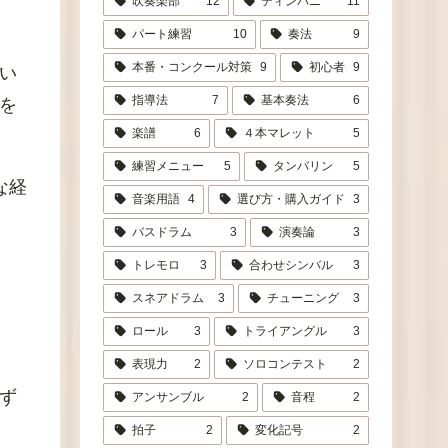
吹奏楽部
12
ティンパニ
11
パート練習
10
奏法
9
本番・コンクール対策
9
初心者
9
い
指導法
7
基本奏法
6
を
楽譜
6
４本マレット
5
練習メニュー
5
タンバリン
5
な経
音楽用語
4
選び方・購入ガイド
3
バスドラム
3
演奏論
3
トレモロ
3
合わせシンバル
3
スネアドラム
3
チューニング
3
ロール
3
トライアングル
3
表現力
2
ソロコンテスト
2
ず
アンサンブル
2
音程
2
拍子
2
変化記号
2