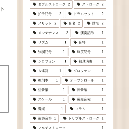
ダブルストローク
2
ストローク
2
ト
拍子記号
2
ドラムセット
2
メリット
2
音名
2
階名
2
メンテナンス
2
演奏記号
1
リズム
1
音符
1
強弱記号
1
速度記号
1
シロフォン
1
初見演奏
1
６連符
1
グロッケン
1
教則本
1
オープンロール
1
短音階
1
長音階
1
スケール
1
長短音程
1
音楽
1
フラム
1
装飾音符
1
トリプルストローク
1
マルチストローク
1