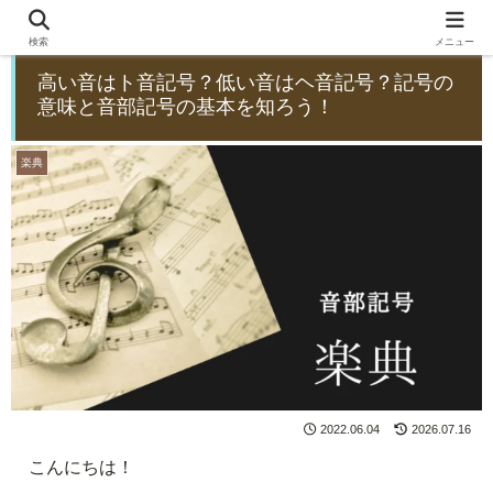
検索
メニュー
高い音はト音記号？低い音はヘ音記号？記号の
意味と音部記号の基本を知ろう！
楽典
2022.06.04
2026.07.16
こんにちは！