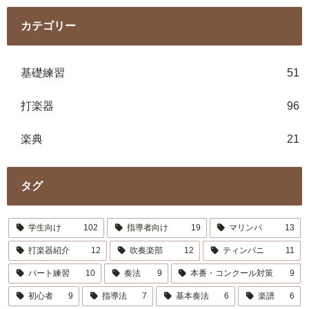
カテゴリー
基礎練習
51
打楽器
96
楽典
21
タグ
学生向け
102
指導者向け
19
マリンバ
13
打楽器紹介
12
吹奏楽部
12
ティンパニ
11
パート練習
10
奏法
9
本番・コンクール対策
9
初心者
9
指導法
7
基本奏法
6
楽譜
6