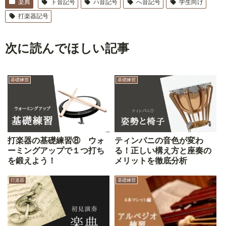
楽典
ト音記号
ハ音記号
へ音記号
学生向け
打楽器記号
次に読んでほしい記事
基礎練習
基礎練習
打楽器の基礎練習⑧ ウォ
ティンパニの音色が変わ
ーミングアップで１つ打ち
る！正しい構え方と座奏の
を鍛えよう！
メリットを徹底分析
打楽器
基礎練習