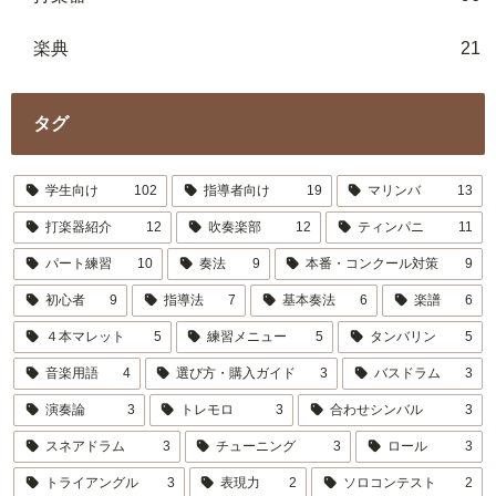
楽典
21
タグ
学生向け
102
指導者向け
19
マリンバ
13
打楽器紹介
12
吹奏楽部
12
ティンパニ
11
パート練習
10
奏法
9
本番・コンクール対策
9
初心者
9
指導法
7
基本奏法
6
楽譜
6
４本マレット
5
練習メニュー
5
タンバリン
5
音楽用語
4
選び方・購入ガイド
3
バスドラム
3
演奏論
3
トレモロ
3
合わせシンバル
3
スネアドラム
3
チューニング
3
ロール
3
トライアングル
3
表現力
2
ソロコンテスト
2