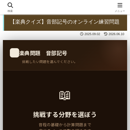
検索
メニュー
【楽典クイズ】音部記号のオンライン練習問題
2025.09.02
2026.06.10
楽典問題 音部記号
🎵
挑戦したい問題を選んでください。
📖
挑戦する分野を選ぼう
音程の基礎から計算問題まで