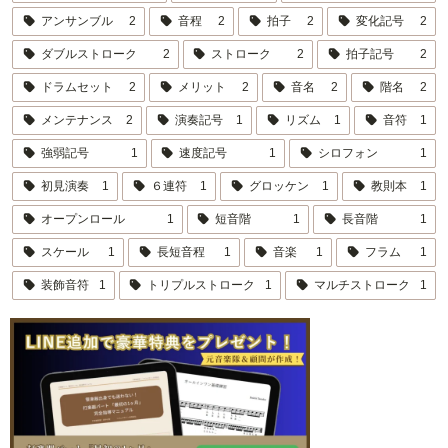
アンサンブル
2
音程
2
拍子
2
変化記号
2
ダブルストローク
2
ストローク
2
拍子記号
2
ドラムセット
2
メリット
2
音名
2
階名
2
メンテナンス
2
演奏記号
1
リズム
1
音符
1
強弱記号
1
速度記号
1
シロフォン
1
初見演奏
1
６連符
1
グロッケン
1
教則本
1
オープンロール
1
短音階
1
長音階
1
スケール
1
長短音程
1
音楽
1
フラム
1
装飾音符
1
トリプルストローク
1
マルチストローク
1