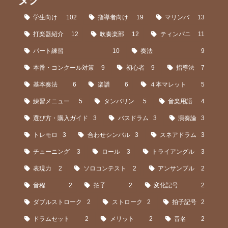
学生向け
102
指導者向け
19
マリンバ
13
打楽器紹介
12
吹奏楽部
12
ティンパニ
11
パート練習
10
奏法
9
本番・コンクール対策
9
初心者
9
指導法
7
基本奏法
6
楽譜
6
４本マレット
5
練習メニュー
5
タンバリン
5
音楽用語
4
選び方・購入ガイド
3
バスドラム
3
演奏論
3
トレモロ
3
合わせシンバル
3
スネアドラム
3
チューニング
3
ロール
3
トライアングル
3
表現力
2
ソロコンテスト
2
アンサンブル
2
音程
2
拍子
2
変化記号
2
ダブルストローク
2
ストローク
2
拍子記号
2
ドラムセット
2
メリット
2
音名
2