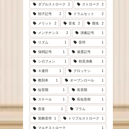
ダブルストローク
2
ストローク
2
拍子記号
2
ドラムセット
2
メリット
2
音名
2
階名
2
メンテナンス
2
演奏記号
1
リズム
1
音符
1
強弱記号
1
速度記号
1
シロフォン
1
初見演奏
1
６連符
1
グロッケン
1
教則本
1
オープンロール
1
短音階
1
長音階
1
スケール
1
長短音程
1
音楽
1
フラム
1
装飾音符
1
トリプルストローク
1
マルチストローク
1