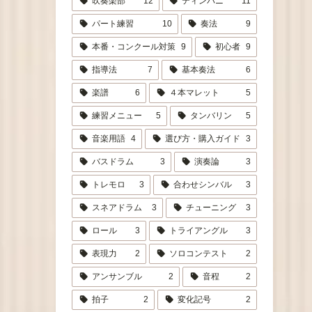
吹奏楽部
12
ティンパニ
11
パート練習
10
奏法
9
本番・コンクール対策
9
初心者
9
指導法
7
基本奏法
6
楽譜
6
４本マレット
5
練習メニュー
5
タンバリン
5
音楽用語
4
選び方・購入ガイド
3
バスドラム
3
演奏論
3
トレモロ
3
合わせシンバル
3
スネアドラム
3
チューニング
3
ロール
3
トライアングル
3
表現力
2
ソロコンテスト
2
アンサンブル
2
音程
2
拍子
2
変化記号
2