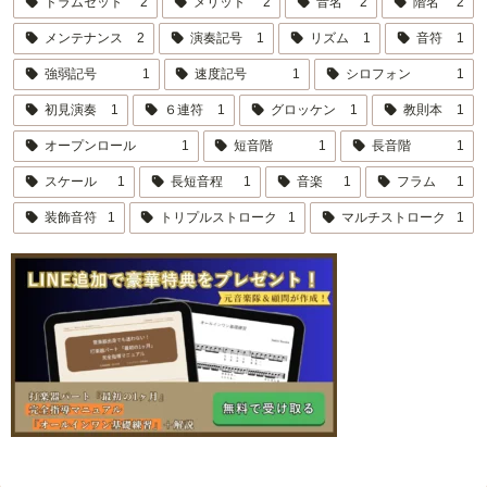
ドラムセット
2
メリット
2
音名
2
階名
2
メンテナンス
2
演奏記号
1
リズム
1
音符
1
強弱記号
1
速度記号
1
シロフォン
1
初見演奏
1
６連符
1
グロッケン
1
教則本
1
オープンロール
1
短音階
1
長音階
1
スケール
1
長短音程
1
音楽
1
フラム
1
装飾音符
1
トリプルストローク
1
マルチストローク
1