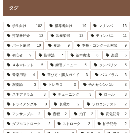
タグ
学生向け
102
指導者向け
19
マリンバ
13
打楽器紹介
12
吹奏楽部
12
ティンパニ
11
パート練習
10
奏法
9
本番・コンクール対策
9
初心者
9
指導法
7
基本奏法
6
楽譜
6
４本マレット
5
練習メニュー
5
タンバリン
5
音楽用語
4
選び方・購入ガイド
3
バスドラム
3
演奏論
3
トレモロ
3
合わせシンバル
3
スネアドラム
3
チューニング
3
ロール
3
トライアングル
3
表現力
2
ソロコンテスト
2
アンサンブル
2
音程
2
拍子
2
変化記号
2
ダブルストローク
2
ストローク
2
拍子記号
2