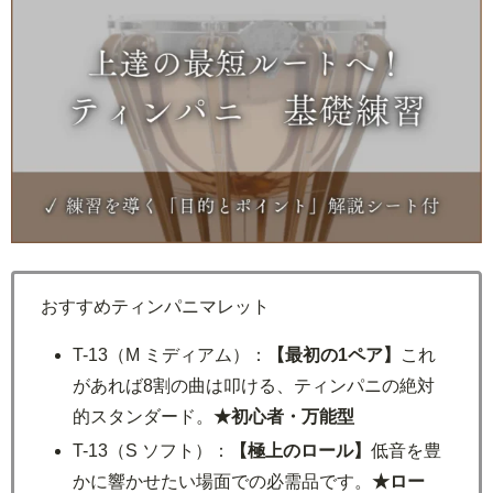
おすすめティンパニマレット
T-13（M ミディアム）：
【最初の1ペア】
これ
があれば8割の曲は叩ける、ティンパニの絶対
的スタンダード。
★初心者・万能型
T-13（S ソフト）：
【極上のロール】
低音を豊
かに響かせたい場面での必需品です。
★ロー