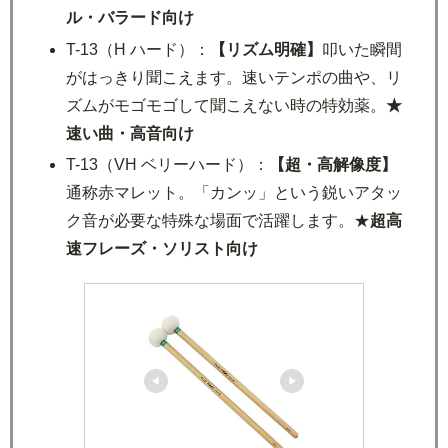
ル・バラード向け
T-13（H ハード）：
【リズム明確】
叩いた瞬間
がはっきり聞こえます。速いテンポの曲や、リ
ズムがモゴモゴして聞こえない時の特効薬。
★
速い曲・高音向け
T-13（VH ベリーハード）：
【超・高解像度】
通称赤マレット。「カンッ」という鋭いアタッ
ク音が必要な特殊な場面で活躍します。★
超高
速フレーズ・ソリスト向け